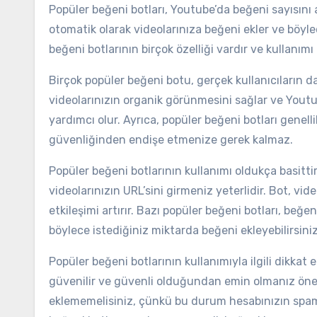
Popüler beğeni botları, Youtube’da beğeni sayısını ar
otomatik olarak videolarınıza beğeni ekler ve böyle
beğeni botlarının birçok özelliği vardır ve kullanımı
Birçok popüler beğeni botu, gerçek kullanıcıların da
videolarınızın organik görünmesini sağlar ve Yout
yardımcı olur. Ayrıca, popüler beğeni botları genell
güvenliğinden endişe etmenize gerek kalmaz.
Popüler beğeni botlarının kullanımı oldukça basitti
videolarınızın URL’sini girmeniz yeterlidir. Bot, vid
etkileşimi artırır. Bazı popüler beğeni botları, beğen
böylece istediğiniz miktarda beğeni ekleyebilirsiniz
Popüler beğeni botlarının kullanımıyla ilgili dikkat 
güvenilir ve güvenli olduğundan emin olmanız önemli
eklememelisiniz, çünkü bu durum hesabınızın spam 