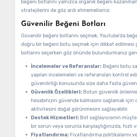
beğeni botlarını yalnızca organik beğeni kazanmanı
stratejilerini de göz ardı etmemelisiniz.
Güvenilir Beğeni Botları
Güvenilir beğeni botlarını seçmek, Youtube’da beğen
doğru bir beğeni botu seçmek için dikkat edilmesi g
botlarını seçerken göz önünde bulundurmanız gerek
İncelemeler ve Referanslar:
Beğeni botu sağ
yapılan incelemeleri ve referansları kontrol edi
güvenilirliği konusunda size daha fazla güven
Güvenlik Özellikleri:
Botun güvenlik önlemleri
hesabınızın güvende kalmasını sağlamak için oto
aktivitesini doğal görünmesini sağlayabilir.
Destek Hizmetleri:
Bot sağlayıcısının müşte
bir sorun veya sorunla karşılaştığınızda, hızlı 
Fiyatlandırma:
Fiyatlandırma politikalarını ve