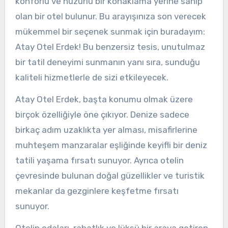
konforlu ve huzurlu bir konaklama yerine sahip
olan bir otel bulunur. Bu arayışınıza son verecek
mükemmel bir seçenek sunmak için buradayım:
Atay Otel Erdek! Bu benzersiz tesis, unutulmaz
bir tatil deneyimi sunmanın yanı sıra, sunduğu
kaliteli hizmetlerle de sizi etkileyecek.
Atay Otel Erdek, başta konumu olmak üzere
birçok özelliğiyle öne çıkıyor. Denize sadece
birkaç adım uzaklıkta yer alması, misafirlerine
muhteşem manzaralar eşliğinde keyifli bir deniz
tatili yaşama fırsatı sunuyor. Ayrıca otelin
çevresinde bulunan doğal güzellikler ve turistik
mekanlar da gezginlere keşfetme fırsatı
sunuyor.
Otelin odaları, rahatlık ve lüksü bir araya getiren