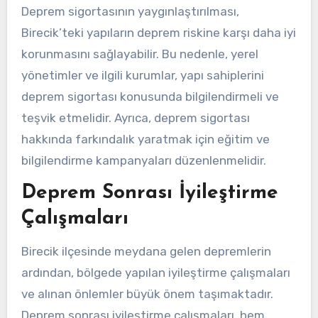
Deprem sigortasının yaygınlaştırılması,
Birecik’teki yapıların deprem riskine karşı daha iyi
korunmasını sağlayabilir. Bu nedenle, yerel
yönetimler ve ilgili kurumlar, yapı sahiplerini
deprem sigortası konusunda bilgilendirmeli ve
teşvik etmelidir. Ayrıca, deprem sigortası
hakkında farkındalık yaratmak için eğitim ve
bilgilendirme kampanyaları düzenlenmelidir.
Deprem Sonrası İyileştirme
Çalışmaları
Birecik ilçesinde meydana gelen depremlerin
ardından, bölgede yapılan iyileştirme çalışmaları
ve alınan önlemler büyük önem taşımaktadır.
Deprem sonrası iyileştirme çalışmaları, hem