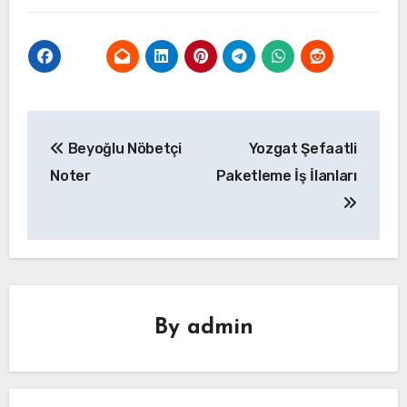
Yazı
Beyoğlu Nöbetçi
Yozgat Şefaatli
gezinmesi
Noter
Paketleme İş İlanları
By
admin