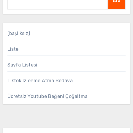
Ara
(başlıksız)
Liste
Sayfa Listesi
Tiktok Izlenme Atma Bedava
Ücretsiz Youtube Beğeni Çoğaltma