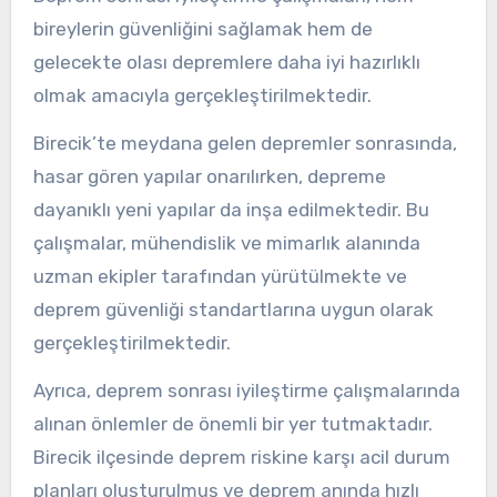
bireylerin güvenliğini sağlamak hem de
gelecekte olası depremlere daha iyi hazırlıklı
olmak amacıyla gerçekleştirilmektedir.
Birecik’te meydana gelen depremler sonrasında,
hasar gören yapılar onarılırken, depreme
dayanıklı yeni yapılar da inşa edilmektedir. Bu
çalışmalar, mühendislik ve mimarlık alanında
uzman ekipler tarafından yürütülmekte ve
deprem güvenliği standartlarına uygun olarak
gerçekleştirilmektedir.
Ayrıca, deprem sonrası iyileştirme çalışmalarında
alınan önlemler de önemli bir yer tutmaktadır.
Birecik ilçesinde deprem riskine karşı acil durum
planları oluşturulmuş ve deprem anında hızlı