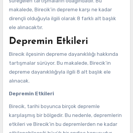
süregelen tartışmaların odağındadır. Bu
makalede, Birecik’in depreme karşı ne kadar
dirençli olduğuyla ilgili olarak 8 farklı alt başlık
ele alınacaktır.
Depremin Etkileri
Birecik ilçesinin depreme dayanıklılığı hakkında
tartışmalar sürüyor. Bu makalede, Birecik’in
depreme dayanıklılığıyla ilgili 8 alt başlık ele
alınacak.
Depremin Etkileri
Birecik, tarihi boyunca birçok depremle
karşılaşmış bir bölgedir. Bu nedenle, depremlerin
etkileri ve Birecik’in bu depremlerden ne kadar
etkilenebileceği büyük bir endişe konusudur.