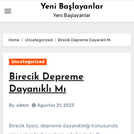
Skip
Yeni Başlayanlar
to
Yeni Başlayanlar
content
Home
Uncategorized
Birecik Depreme Dayanıklı Mı
Uncategorized
Birecik Depreme
Dayanıklı Mı
By
admin
Ağustos 21, 2023
Birecik ilçesi, depreme dayanıklılığı konusunda