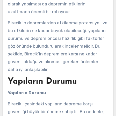
olarak yapılması da depremin etkilerini
azaltmada önemli bir rol oynar.
Birecik’in depremlerden etkilenme potansiyeli ve
bu etkilerin ne kadar büyük olabileceği, yapıların
durumu ve deprem öncesi hazırlık gibi faktörler
göz önünde bulundurularak incelenmelidir. Bu
şekilde, Birecik’in depremlere karşı ne kadar
güvenli olduğu ve alınması gereken önlemler
daha iyi anlaşılabilir.
Yapıların Durumu
Yapıların Durumu
Birecik ilçesindeki yapıların depreme karşı
güvenliği büyük bir öneme sahiptir. Bu nedenle,