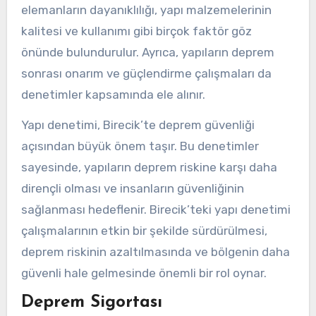
elemanların dayanıklılığı, yapı malzemelerinin
kalitesi ve kullanımı gibi birçok faktör göz
önünde bulundurulur. Ayrıca, yapıların deprem
sonrası onarım ve güçlendirme çalışmaları da
denetimler kapsamında ele alınır.
Yapı denetimi, Birecik’te deprem güvenliği
açısından büyük önem taşır. Bu denetimler
sayesinde, yapıların deprem riskine karşı daha
dirençli olması ve insanların güvenliğinin
sağlanması hedeflenir. Birecik’teki yapı denetimi
çalışmalarının etkin bir şekilde sürdürülmesi,
deprem riskinin azaltılmasında ve bölgenin daha
güvenli hale gelmesinde önemli bir rol oynar.
Deprem Sigortası