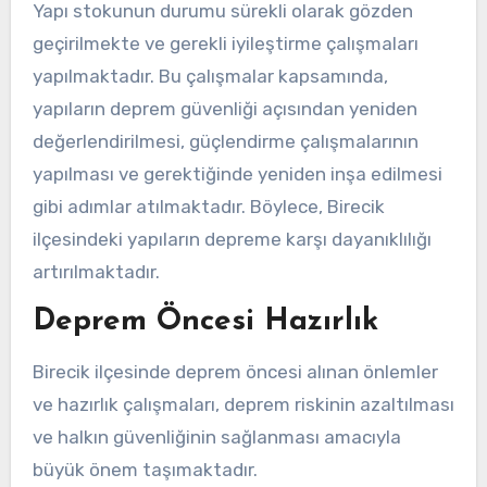
Yapı stokunun durumu sürekli olarak gözden
geçirilmekte ve gerekli iyileştirme çalışmaları
yapılmaktadır. Bu çalışmalar kapsamında,
yapıların deprem güvenliği açısından yeniden
değerlendirilmesi, güçlendirme çalışmalarının
yapılması ve gerektiğinde yeniden inşa edilmesi
gibi adımlar atılmaktadır. Böylece, Birecik
ilçesindeki yapıların depreme karşı dayanıklılığı
artırılmaktadır.
Deprem Öncesi Hazırlık
Birecik ilçesinde deprem öncesi alınan önlemler
ve hazırlık çalışmaları, deprem riskinin azaltılması
ve halkın güvenliğinin sağlanması amacıyla
büyük önem taşımaktadır.