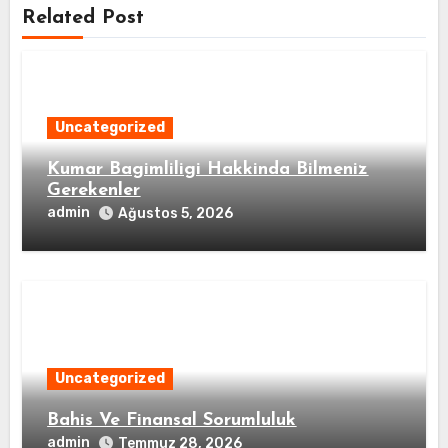
Related Post
Uncategorized
Kumar Bagimliligi Hakkinda Bilmeniz
Gerekenler
admin
Ağustos 5, 2026
Uncategorized
Bahis Ve Finansal Sorumluluk
admin
Temmuz 28, 2026