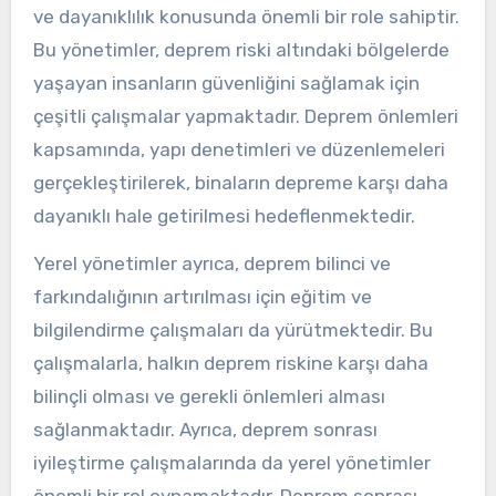
ve dayanıklılık konusunda önemli bir role sahiptir.
Bu yönetimler, deprem riski altındaki bölgelerde
yaşayan insanların güvenliğini sağlamak için
çeşitli çalışmalar yapmaktadır. Deprem önlemleri
kapsamında, yapı denetimleri ve düzenlemeleri
gerçekleştirilerek, binaların depreme karşı daha
dayanıklı hale getirilmesi hedeflenmektedir.
Yerel yönetimler ayrıca, deprem bilinci ve
farkındalığının artırılması için eğitim ve
bilgilendirme çalışmaları da yürütmektedir. Bu
çalışmalarla, halkın deprem riskine karşı daha
bilinçli olması ve gerekli önlemleri alması
sağlanmaktadır. Ayrıca, deprem sonrası
iyileştirme çalışmalarında da yerel yönetimler