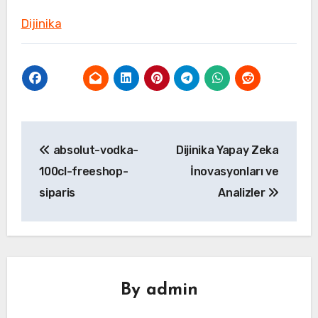
Dijinika
Yazı
absolut-vodka-
Dijinika Yapay Zeka
gezinmesi
100cl-freeshop-
İnovasyonları ve
siparis
Analizler
By
admin