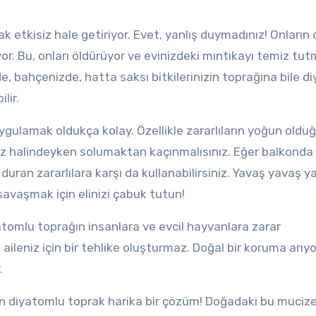
rak etkisiz hale getiriyor. Evet, yanlış duymadınız! Onların 
or. Bu, onları öldürüyor ve evinizdeki mıntıkayı temiz tut
zde, bahçenizde, hatta saksı bitkilerinizin toprağına bile 
lir.
ulamak oldukça kolay. Özellikle zararlıların yoğun oldu
oz halindeyken solumaktan kaçınmalısınız. Eğer balkonda 
 duran zararlılara karşı da kullanabilirsiniz. Yavaş yavaş 
savaşmak için elinizi çabuk tutun!
atomlu toprağın insanlara ve evcil hayvanlara zarar
ileniz için bir tehlike oluşturmaz. Doğal bir koruma arıyo
.
in diyatomlu toprak harika bir çözüm! Doğadaki bu mucize