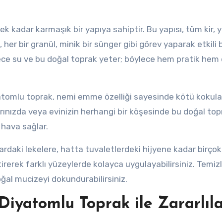
k kadar karmaşık bir yapıya sahiptir. Bu yapısı, tüm kir, 
 her bir granül, minik bir sünger gibi görev yaparak etkili b
ce su ve bu doğal toprak yeter; böylece hem pratik hem
tomlu toprak, nemi emme özelliği sayesinde kötü kokuları
rınızda veya evinizin herhangi bir köşesinde bu doğal top
 hava sağlar.
rdaki lekelere, hatta tuvaletlerdeki hijyene kadar birço
getirerek farklı yüzeylerde kolayca uygulayabilirsiniz. Temizl
oğal mucizeyi dokundurabilirsiniz.
iyatomlu Toprak ile Zararlıl