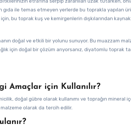
 Bitkilerinizin etrafına serpip zararlıları uzak tutarken, on
an gıda ile temas etmeyen yerlerde bu toprakla yapılan ür
ri için, bu toprak kuş ve kemirgenlerin dışkılarından kayna
tmanın doğal ve etkili bir yolunu sunuyor. Bu muazzam ma
ğlık için doğal bir çözüm arıyorsanız, diyatomlu toprak t
 Amaçlar için Kullanılır?
ilik, doğal gübre olarak kullanımı ve toprağın mineral içe
r malzeme olarak da tercih edilir.
ulanır?