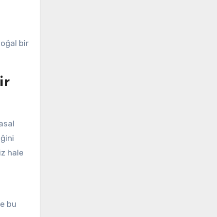
oğal bir
ir
asal
ğini
iz hale
de bu