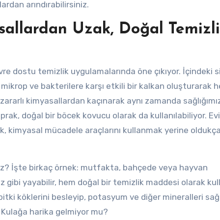
lardan arındırabilirsiniz.
sallardan Uzak, Doğal Temizl
re dostu temizlik uygulamalarında öne çıkıyor. İçindeki si
 mikrop ve bakterilere karşı etkili bir kalkan oluşturarak 
i zararlı kimyasallardan kaçınarak aynı zamanda sağlığımı
rak, doğal bir böcek kovucu olarak da kullanılabiliyor. Ev
mak, kimyasal mücadele araçlarını kullanmak yerine oldukç
iniz? İşte birkaç örnek: mutfakta, bahçede veya hayvan
 gibi yayabilir, hem doğal bir temizlik maddesi olarak kull
 bitki köklerini besleyip, potasyum ve diğer mineralleri sa
. Kulağa harika gelmiyor mu?