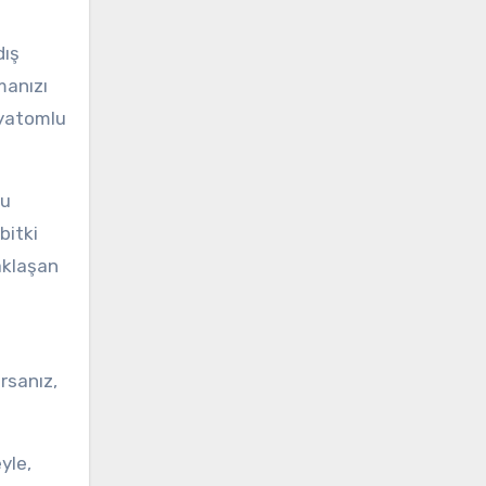
dış
manızı
diyatomlu
ğu
bitki
yaklaşan
rsanız,
yle,