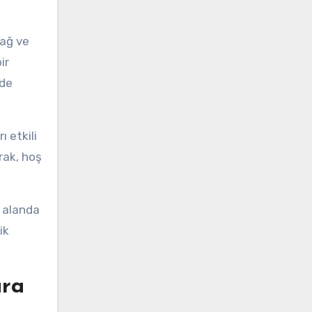
yağ ve
ir
 de
 etkili
rak, hoş
k alanda
ik
ara