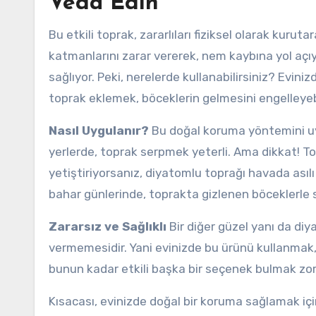
Veda Edin
Bu etkili toprak, zararlıları fiziksel olarak kuruta
katmanlarını zarar vererek, nem kaybına yol açıy
sağlıyor. Peki, nerelerde kullanabilirsiniz? Evini
toprak eklemek, böceklerin gelmesini engelleyebi
Nasıl Uygulanır?
Bu doğal koruma yöntemini uyg
yerlerde, toprak serpmek yeterli. Ama dikkat! T
yetiştiriyorsanız, diyatomlu toprağı havada asılı
bahar günlerinde, toprakta gizlenen böceklerle 
Zararsız ve Sağlıklı
Bir diğer güzel yanı da diy
vermemesidir. Yani evinizde bu ürünü kullanmak, a
bunun kadar etkili başka bir seçenek bulmak zor
Kısacası, evinizde doğal bir koruma sağlamak iç