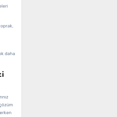
eleri
toprak,
çok daha
zi
ınız
l çözüm
lerken