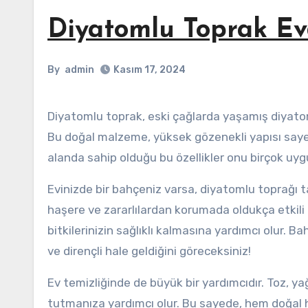
Diyatomlu Toprak Evd
By
admin
Kasım 17, 2024
Diyatomlu toprak, eski çağlarda yaşamış diyatom denilen mikroskobik alglerin fosilleşmiş kalıntılarından oluşur.
Bu doğal malzeme, yüksek gözenekli yapısı saye
alanda sahip olduğu bu özellikler onu birçok uygu
Evinizde bir bahçeniz varsa, diyatomlu toprağı ta
haşere ve zararlılardan korumada oldukça etkil
bitkilerinizin sağlıklı kalmasına yardımcı olur. B
ve dirençli hale geldiğini göreceksiniz!
Ev temizliğinde de büyük bir yardımcıdır. Toz, yağ 
tutmanıza yardımcı olur. Bu sayede, hem doğal he