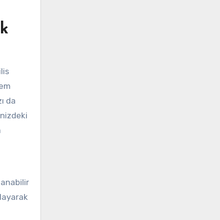
ik
lis
hem
zı da
inizdeki
a
anabilir
ğlayarak