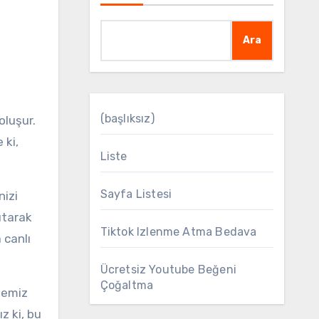
Ara
(başlıksız)
 ki,
Liste
Sayfa Listesi
nizi
utarak
Tiktok Izlenme Atma Bedava
 canlı
Ücretsiz Youtube Beğeni
Çoğaltma
 temiz
z ki, bu