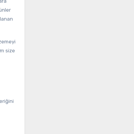
lara
ünler
klanan
lzemeyi
am size
riğini