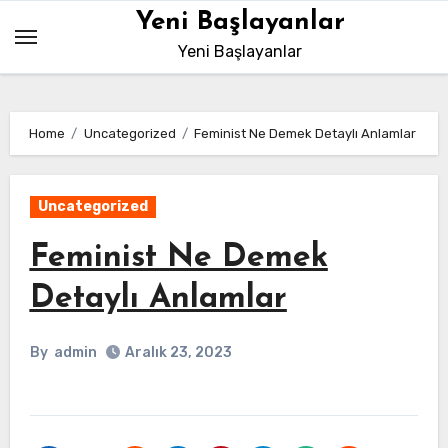
Skip
Yeni Başlayanlar
to
Yeni Başlayanlar
content
Home
Uncategorized
Feminist Ne Demek Detaylı Anlamlar
Uncategorized
Feminist Ne Demek
Detaylı Anlamlar
By
admin
Aralık 23, 2023