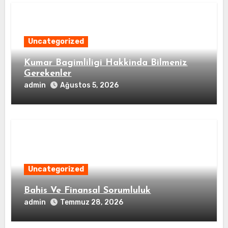
Uncategorized
Kumar Bagimliligi Hakkinda Bilmeniz
Gerekenler
admin
Ağustos 5, 2026
Uncategorized
Bahis Ve Finansal Sorumluluk
admin
Temmuz 28, 2026