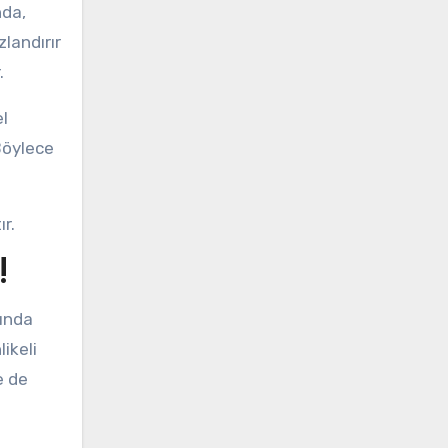
nda,
zlandırır
.
l
 Böylece
r.
!
tında
ikeli
e de