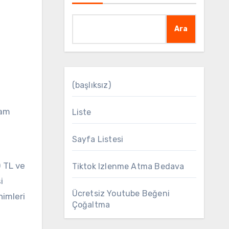
Ara
(başlıksız)
lam
Liste
Sayfa Listesi
0 TL ve
Tiktok Izlenme Atma Bedava
i
Ücretsiz Youtube Beğeni
nimleri
Çoğaltma