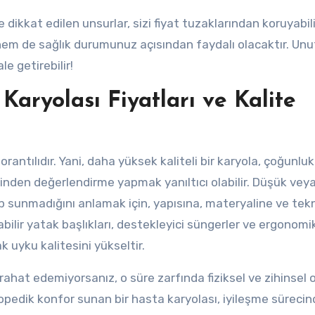
dikkat edilen unsurlar, sizi fiyat tuzaklarından koruyabili
em de sağlık durumunuz açısından faydalı olacaktır. Un
e getirebilir!
aryolası Fiyatları ve Kalite
orantılıdır. Yani, daha yüksek kaliteli bir karyola, çoğunlu
rinden değerlendirme yapmak yanıltıcı olabilir. Düşük vey
p sunmadığını anlamak için, yapısına, materyaline ve tek
bilir yatak başlıkları, destekleyici süngerler ve ergonomi
k uyku kalitesini yükseltir.
rahat edemiyorsanız, o süre zarfında fiziksel ve zihinsel 
topedik konfor sunan bir hasta karyolası, iyileşme süreci