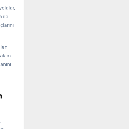
yolalar,
 ile
çlarını
ilen
bakım
lanını
n
,