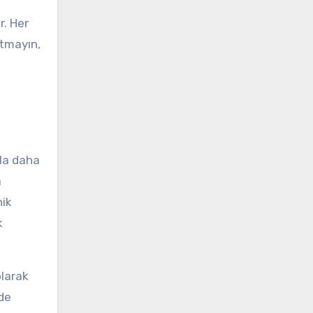
r. Her
utmayın,
kla daha
a
nik
k
olarak
nde