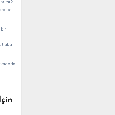
var mı?
 manüel
bir
mutlaka
n vadede
m
çin