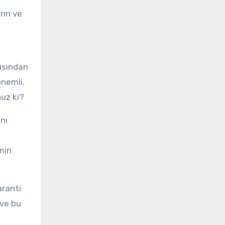
rın ve
çısından
önemli.
nuz ki?
nı
min
aranti
 ve bu