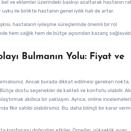
ırt, bel ve eklemler üzerindeki baskıyı azaltarak hastanın ra
yku ile birlikte hastanın genel iyilik hali de artar.
şkisi, hastaların iyileşme süreçlerinde önemli bir rol
de hem sağlık hem de bütçe açısından kazanç sağlayabil
olayı Bulmanın Yolu: Fiyat ve
urmalısınız. Ancak burada dikkat edilmesi gereken nokta,
Bütçe dostu seçenekler de kaliteli ve konforlu olabilir. Al
laştırmak akıllıca bir yaklaşım. Ayrıca, online incelemeleri
a fikir sahibi olabilirsiniz. Bu, daha bilinçli bir karar ver
hasta konforunu doğrudan etkiler. Örneğin, yükseklik ayarı