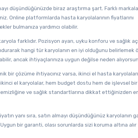
mayı düşündüğünüzde biraz araştırma şart. Farklı markala
niz. Online platformlarda hasta karyolalarının fiyatlarını
ler bulmanıza yardımcı olabilir.
karyola farklıdır. Pozisyon ayarı, uyku konforu ve sağlık a
undurarak hangi tür karyolanın en iyi olduğunu belirlemek 
bilir, ancak ihtiyaçlarınıza uygun değilse neden alıyorsu
k bir çözüme ihtiyacınız varsa, ikinci el hasta karyolaları
 ikinci el karyolalar, hem budget dostu hem de işlevsel bir
emizliğine ve sağlık standartlarına dikkat ettiğinizden e
iyatın yanı sıra, satın almayı düşündüğünüz karyolanın g
Uygun bir garanti, olası sorunlarda sizi koruma altına alır