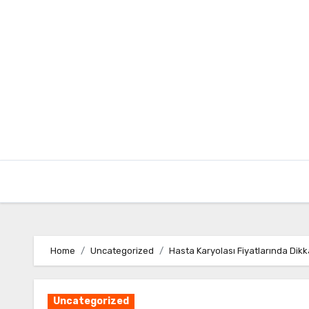
Skip
to
content
Home
Uncategorized
Hasta Karyolası Fiyatlarında Dik
Uncategorized