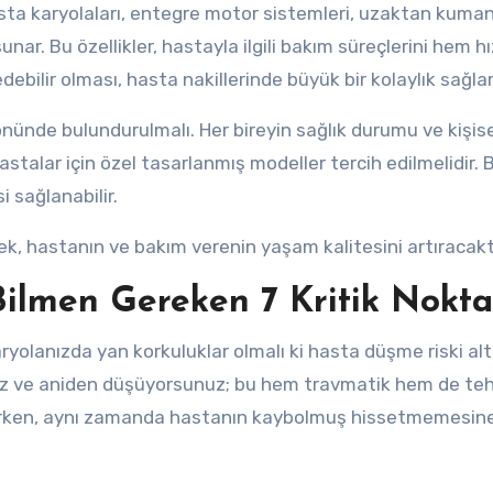
asta karyolaları, entegre motor sistemleri, uzaktan kuma
nar. Bu özellikler, hastayla ilgili bakım süreçlerini hem hı
debilir olması, hasta nakillerinde büyük bir kolaylık sağlar
ünde bulundurulmalı. Her bireyin sağlık durumu ve kişise
hastalar için özel tasarlanmış modeller tercih edilmelidir.
 sağlanabilir.
k, hastanın ve bakım verenin yaşam kalitesini artıracaktı
Bilmen Gereken 7 Kritik Nokta
ryolanızda yan korkuluklar olmalı ki hasta düşme riski al
z ve aniden düşüyorsunuz; bu hem travmatik hem de tehl
 önlerken, aynı zamanda hastanın kaybolmuş hissetmemesin