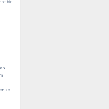
hat bir
ir.
 en
ım
menize