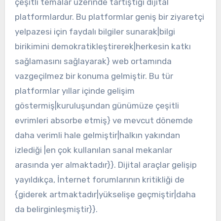
çeşitli temalar üzerinde tartıştığı dijital
platformlardur. Bu platformlar geniş bir ziyaretçi
yelpazesi için faydalı bilgiler sunarak|bilgi
birikimini demokratikleştirerek|herkesin katkı
sağlamasını sağlayarak} web ortamında
vazgeçilmez bir konuma gelmiştir. Bu tür
platformlar yıllar içinde gelişim
göstermiş|kuruluşundan günümüze çeşitli
evrimleri absorbe etmiş} ve mevcut dönemde
daha verimli hale gelmiştir|halkın yakından
izlediği |en çok kullanılan sanal mekanlar
arasında yer almaktadır}}. Dijital araçlar gelişip
yayıldıkça, İnternet forumlarının kritikliği de
{giderek artmaktadır|yükselişe geçmiştir|daha
da belirginleşmiştir}}.