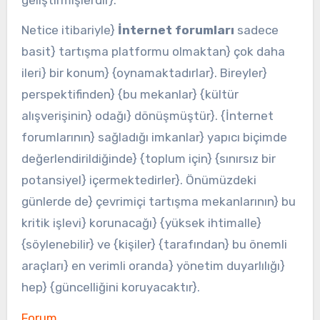
Netice itibariyle}
İnternet forumları
sadece
basit} tartışma platformu olmaktan} çok daha
ileri} bir konum} {oynamaktadırlar}. Bireyler}
perspektifinden} {bu mekanlar} {kültür
alışverişinin} odağı} dönüşmüştür}. {İnternet
forumlarının} sağladığı imkanlar} yapıcı biçimde
değerlendirildiğinde} {toplum için} {sınırsız bir
potansiyel} içermektedirler}. Önümüzdeki
günlerde de} çevrimiçi tartışma mekanlarının} bu
kritik işlevi} korunacağı} {yüksek ihtimalle}
{söylenebilir} ve {kişiler} {tarafından} bu önemli
araçları} en verimli oranda} yönetim duyarlılığı}
hep} {güncelliğini koruyacaktır}.
Forum