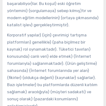
başarabiliyor}lar. Bu koşul} eski öğretim
yöntemini} {sorgulamaya} sebep kılmış}tır ve
modern eğitim modellerinin} {ortaya çıkmasında}
katalist işlev} gerçekleştirmiştir}.
Korporatif yapılar} {için} çevrimiçi tartışma
platformları} genellikle} {paha biçilmez bir
kaynak} rol oynamaktadır}. Tüketici tavırları}
konusunda} canlı veri} elde etmek} {İnternet
forumlarıyla} sağlanmaktadır}. {Ürün geliştirme}
sahasında} {İnternet forumlarında yer alan}
{fikirler} {oldukça değerli} {kaynaklar} sağlarlar}.
Bazı işletmeler} bu platformlarda düzenli katılım
sağlamak} aracılığıyla} {müşteri sadakati} ve
sonuç olarak} {pazardaki konumlarını}
geliştirmişlerdir}.