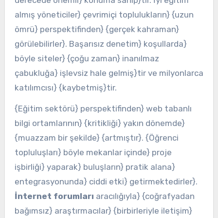
almış yöneticiler} çevrimiçi toplulukların} {uzun
ömrü} perspektifinden} {gerçek kahraman}
görülebilirler}. Başarısız denetim} koşullarda}
böyle siteler} {çoğu zaman} inanılmaz
çabukluğa} işlevsiz hale gelmiş}tir ve milyonlarca
katılımcısı} {kaybetmiş}tir.
{Eğitim sektörü} perspektifinden} web tabanlı
bilgi ortamlarının} {kritikliği} yakın dönemde}
{muazzam bir şekilde} {artmıştır}. {Öğrenci
topluluşları} böyle mekanlar içinde} proje
işbirliği} yaparak} buluşların} pratik alana}
entegrasyonunda} ciddi etki} getirmektedirler}.
İnternet forumları
aracılığıyla} {coğrafyadan
bağımsız} araştırmacılar} {birbirleriyle iletişim}