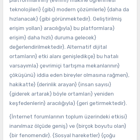
platformlarının} {evrimi} makine öğrenmesi
teknolojileri} {gibi} modern çözümlerle} {daha da
hızlanacak} {gibi görünmektedir}. Geliştirilmiş
erişim yolları} aracılığıyla} bu platformlara}
erişim} daha hızlı} duruma gelecek}
değerlendirilmektedir}. Alternatif dijital
ortamların} etki alanı genişledikçe} bu hatalı
varsayımla} çevrimiçi tartışma mekanlarının}
çöküşünü} iddia eden bireyler olmasına rağmen},
hakikatte} {derinlik arayan} {insan sayısı}
{giderek artarak} böyle ortamları} yeniden
keşfedenlerin} aracılığıyla} {geri getirmektedir}.
{İnternet forumlarının toplum üzerindeki etkisi}
inanılmaz ölçüde geniş} ve {birçok boyutu olan}
{bir fenomendir}. {Sosyal hareketler} {çoğu