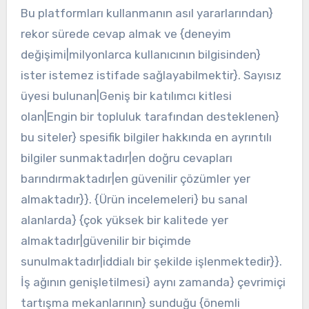
Bu platformları kullanmanın asıl yararlarından}
rekor sürede cevap almak ve {deneyim
değişimi|milyonlarca kullanıcının bilgisinden}
ister istemez istifade sağlayabilmektir}. Sayısız
üyesi bulunan|Geniş bir katılımcı kitlesi
olan|Engin bir topluluk tarafından desteklenen}
bu siteler} spesifik bilgiler hakkında en ayrıntılı
bilgiler sunmaktadır|en doğru cevapları
barındırmaktadır|en güvenilir çözümler yer
almaktadır}}. {Ürün incelemeleri} bu sanal
alanlarda} {çok yüksek bir kalitede yer
almaktadır|güvenilir bir biçimde
sunulmaktadır|iddialı bir şekilde işlenmektedir}}.
İş ağının genişletilmesi} aynı zamanda} çevrimiçi
tartışma mekanlarının} sunduğu {önemli