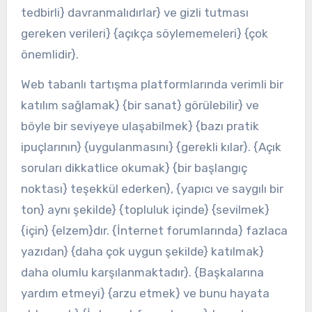
tedbirli} davranmalıdırlar} ve gizli tutması
gereken verileri} {açıkça söylememeleri} {çok
önemlidir}.
Web tabanlı tartışma platformlarında verimli bir
katılım sağlamak} {bir sanat} görülebilir} ve
böyle bir seviyeye ulaşabilmek} {bazı pratik
ipuçlarının} {uygulanmasını} {gerekli kılar}. {Açık
soruları dikkatlice okumak} {bir başlangıç
noktası} teşekkül ederken}, {yapıcı ve saygılı bir
ton} aynı şekilde} {topluluk içinde} {sevilmek}
{için} {elzem}dır. {İnternet forumlarında} fazlaca
yazıdan} {daha çok uygun şekilde} katılmak}
daha olumlu karşılanmaktadır}. {Başkalarına
yardım etmeyi} {arzu etmek} ve bunu hayata