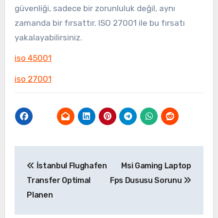
güvenliği, sadece bir zorunluluk değil, aynı
zamanda bir fırsattır. ISO 27001 ile bu fırsatı
yakalayabilirsiniz.
iso 45001
iso 27001
Yazı
İstanbul Flughafen
Msi Gaming Laptop
gezinmesi
Transfer Optimal
Fps Dususu Sorunu
Planen