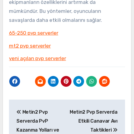
ekipmanların özelliklerini artırmak da
mümkündür. Bu yöntemler, oyuncuların
savaşlarda daha etkili olmalarını sağlar.
65-250 pvp serverler
mt2 pvp serverler
yeni açılan pvp serverler
Yazı
Metin2 Pvp
Metin2 Pvp Serverda
gezinmesi
Serverda PvP
Etkili Canavar Avı
Kazanma Yolları ve
Taktikleri