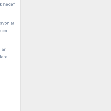
ak hedef
asyonlar
mını
ulan
nlara