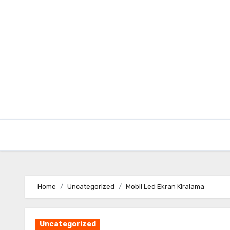
Skip
to
content
Home
Uncategorized
Mobil Led Ekran Kiralama
Uncategorized