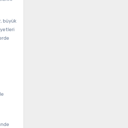
r, büyük
yetleri
lerde
le
zünde