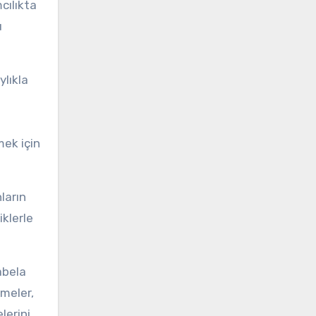
cılıkta
u
ylıkla
mek için
ların
iklerle
abela
tmeler,
lerini