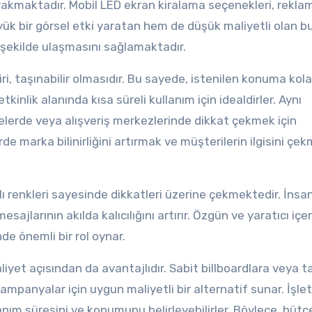
rakmaktadır. Mobil LED ekran kiralama seçenekleri, reklam
k bir görsel etki yaratan hem de düşük maliyetli olan b
r şekilde ulaşmasını sağlamaktadır.
i, taşınabilir olmasıdır. Bu sayede, istenilen konuma kola
etkinlik alanında kısa süreli kullanım için idealdirler. Aynı
erde veya alışveriş merkezlerinde dikkat çekmek için
erde marka bilinirliğini artırmak ve müşterilerin ilgisini çek
ı renkleri sayesinde dikkatleri üzerine çekmektedir. İnsan
jlarının akılda kalıcılığını artırır. Özgün ve yaratıcı içer
de önemli bir rol oynar.
iyet açısından da avantajlıdır. Sabit billboardlara veya t
ampanyalar için uygun maliyetli bir alternatif sunar. İşle
anım süresini ve konumunu belirleyebilirler. Böylece, bütçe