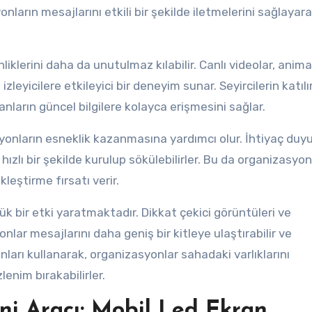
nların mesajlarını etkili bir şekilde iletmelerini sağlayar
liklerini daha da unutulmaz kılabilir. Canlı videolar, anim
izleyicilere etkileyici bir deneyim sunar. Seyircilerin katılı
insanların güncel bilgilere kolayca erişmesini sağlar.
asyonların esneklik kazanmasına yardımcı olur. İhtiyaç duy
e hızlı bir şekilde kurulup sökülebilirler. Bu da organizasyo
leştirme fırsatı verir.
 bir etki yaratmaktadır. Dikkat çekici görüntüleri ve
nlar mesajlarını daha geniş bir kitleye ulaştırabilir ve
ranları kullanarak, organizasyonlar sahadaki varlıklarını
lenim bırakabilirler.
ni Aracı: Mobil Led Ekran