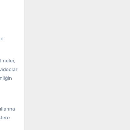
ne
tmeler,
videolar
nliğin
llarına
klere