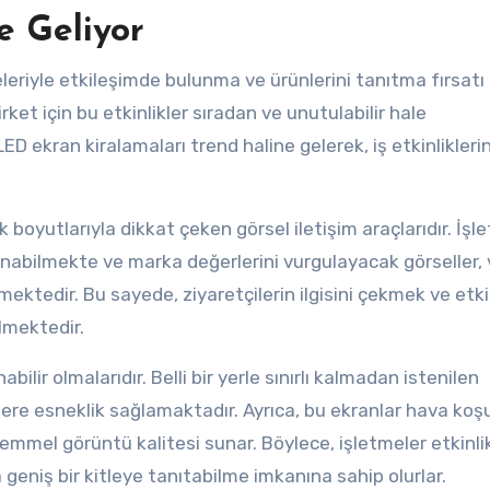
e Geliyor
eleriyle etkileşimde bulunma ve ürünlerini tanıtma fırsatı
rket için bu etkinlikler sıradan ve unutulabilir hale
D ekran kiralamaları trend haline gelerek, iş etkinlikleri
boyutlarıyla dikkat çeken görsel iletişim araçlarıdır. İşle
lanabilmekte ve marka değerlerini vurgulayacak görseller, 
ektedir. Bu sayede, ziyaretçilerin ilgisini çekmek ve etki
lmektedir.
bilir olmalarıdır. Belli bir yerle sınırlı kalmadan istenilen
lere esneklik sağlamaktadır. Ayrıca, bu ekranlar hava koşu
kemmel görüntü kalitesi sunar. Böylece, işletmeler etkinli
geniş bir kitleye tanıtabilme imkanına sahip olurlar.