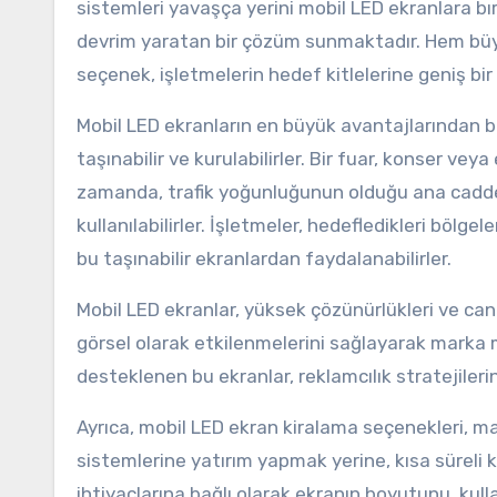
sistemleri yavaşça yerini mobil LED ekranlara bı
devrim yaratan bir çözüm sunmaktadır. Hem büyü
seçenek, işletmelerin hedef kitlelerine geniş bi
Mobil LED ekranların en büyük avantajlarından bir
taşınabilir ve kurulabilirler. Bir fuar, konser veya 
zamanda, trafik yoğunluğunun olduğu ana caddel
kullanılabilirler. İşletmeler, hedefledikleri bölgel
bu taşınabilir ekranlardan faydalanabilirler.
Mobil LED ekranlar, yüksek çözünürlükleri ve canl
görsel olarak etkilenmelerini sağlayarak marka mesa
desteklenen bu ekranlar, reklamcılık stratejilerin
Ayrıca, mobil LED ekran kiralama seçenekleri, mal
sistemlerine yatırım yapmak yerine, kısa süreli k
ihtiyaçlarına bağlı olarak ekranın boyutunu, kull