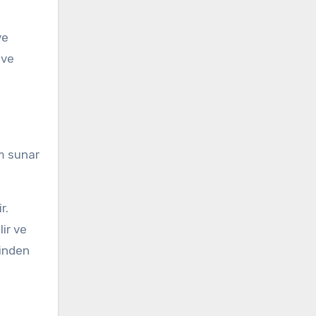
ve
 ve
üm sunar
r.
lir ve
rinden