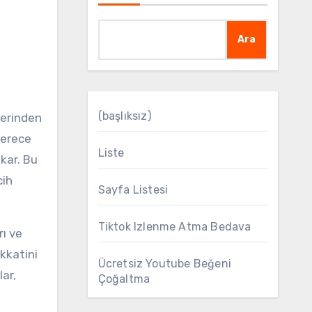
Ara
(başlıksız)
derece
Liste
ıkar. Bu
cih
Sayfa Listesi
Tiktok Izlenme Atma Bedava
rı ve
ikkatini
Ücretsiz Youtube Beğeni
lar,
Çoğaltma