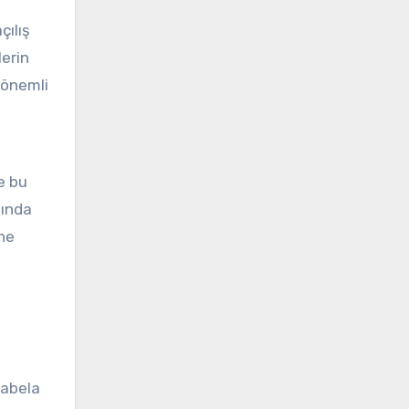
çılış
lerin
 önemli
de bu
sında
ine
tabela