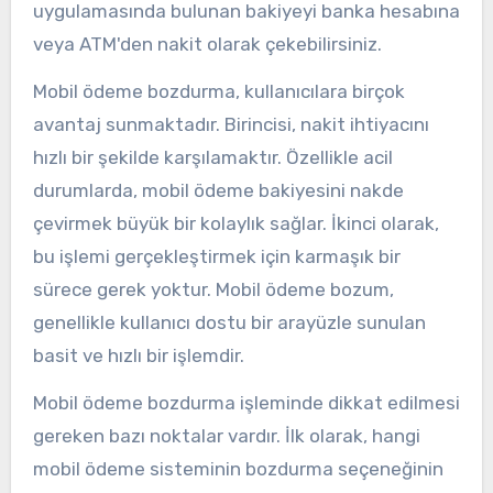
uygulamasında bulunan bakiyeyi banka hesabına
veya ATM'den nakit olarak çekebilirsiniz.
Mobil ödeme bozdurma, kullanıcılara birçok
avantaj sunmaktadır. Birincisi, nakit ihtiyacını
hızlı bir şekilde karşılamaktır. Özellikle acil
durumlarda, mobil ödeme bakiyesini nakde
çevirmek büyük bir kolaylık sağlar. İkinci olarak,
bu işlemi gerçekleştirmek için karmaşık bir
sürece gerek yoktur. Mobil ödeme bozum,
genellikle kullanıcı dostu bir arayüzle sunulan
basit ve hızlı bir işlemdir.
Mobil ödeme bozdurma işleminde dikkat edilmesi
gereken bazı noktalar vardır. İlk olarak, hangi
mobil ödeme sisteminin bozdurma seçeneğinin