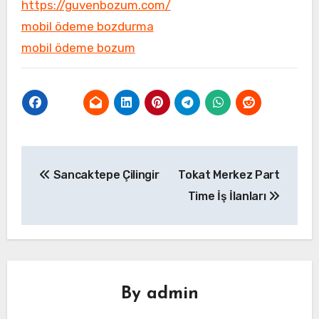
https://guvenbozum.com/
mobil ödeme bozdurma
mobil ödeme bozum
Yazı
Sancaktepe Çilingir
Tokat Merkez Part
gezinmesi
Time İş İlanları
By
admin