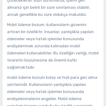
çözeceklerdir. Bazı durumlarda, işlemi geri
almanız için belirli bir süre sınırlaması olabilir,
ancak genellikle bu süre oldukça makuldür.
Mobil ödeme bozum, kullanıcıların güvenini
artıran bir özelliktir. İnsanlar, yanlışlıkla yapılan
ödemeler veya hatalı işlemler konusunda
endişelenmek zorunda kalmadan mobil
ödemeleri kullanabilirler. Bu özelliğin varlığı, mobil
ticaretin büyümesine de önemli katkı
sağlamaktadır.
mobil ödeme bozum kolay ve hızlı para geri alma
yöntemidir. Kullanıcıların yanlışlıkla yapılan
ödemeler veya hatalı işlemler konusunda
endişelenmelerini engeller. Mobil ödeme
uygulamalarının sunduğu bu özellik sayesinde,