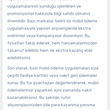
uygulamalarının sunduğu işbirlikleri ve
promosyonlar hakkında bilgi sahibi olmanız
önemlidir. Bazı markalar, belirli bir mobil ödeme
uygulamasıyla yapılan alışverişlerde ekstra
indirimler veya kampanyalar düzenliyor. Bu
fırsatları takip ederek, hem harcamalarınızdan
tasarruf edebilir hem de ekstra kazanç elde
edebilirsiniz.
Son olarak, bazı mobil ödeme uygulamaları size
çeşitli hediye kartları veya nakit geri ödemeler
sunar. Bu tür avantajları değerlendirerek, mobil
ödemelerinizi yaparken aynı zamanda nakit
kazanabilirsiniz. Bu şekilde, rutin
alışverişlerinizden bile para kazanma şansına