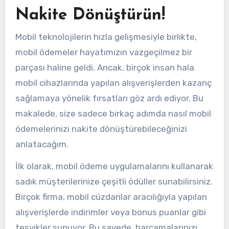
Nakite Dönüştürün!
Mobil teknolojilerin hızla gelişmesiyle birlikte,
mobil ödemeler hayatımızın vazgeçilmez bir
parçası haline geldi. Ancak, birçok insan hala
mobil cihazlarında yapılan alışverişlerden kazanç
sağlamaya yönelik fırsatları göz ardı ediyor. Bu
makalede, size sadece birkaç adımda nasıl mobil
ödemelerinizi nakite dönüştürebileceğinizi
anlatacağım.
İlk olarak, mobil ödeme uygulamalarını kullanarak
sadık müşterilerinize çeşitli ödüller sunabilirsiniz.
Birçok firma, mobil cüzdanlar aracılığıyla yapılan
alışverişlerde indirimler veya bonus puanlar gibi
teşvikler sunuyor. Bu sayede, harcamalarınızı