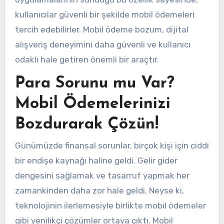
kullanıcılar güvenli bir şekilde mobil ödemeleri
tercih edebilirler. Mobil ödeme bozum, dijital
alışveriş deneyimini daha güvenli ve kullanıcı
odaklı hale getiren önemli bir araçtır.
Para Sorunu mu Var?
Mobil Ödemelerinizi
Bozdurarak Çözün!
Günümüzde finansal sorunlar, birçok kişi için ciddi
bir endişe kaynağı haline geldi. Gelir gider
dengesini sağlamak ve tasarruf yapmak her
zamankinden daha zor hale geldi. Neyse ki,
teknolojinin ilerlemesiyle birlikte mobil ödemeler
gibi yenilikçi çözümler ortaya çıktı. Mobil