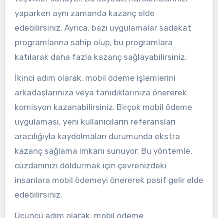
yaparken aynı zamanda kazanç elde
edebilirsiniz. Ayrıca, bazı uygulamalar sadakat
programlarına sahip olup, bu programlara
katılarak daha fazla kazanç sağlayabilirsiniz.
İkinci adım olarak, mobil ödeme işlemlerini
arkadaşlarınıza veya tanıdıklarınıza önererek
komisyon kazanabilirsiniz. Birçok mobil ödeme
uygulaması, yeni kullanıcıların referansları
aracılığıyla kaydolmaları durumunda ekstra
kazanç sağlama imkanı sunuyor. Bu yöntemle,
cüzdanınızı doldurmak için çevrenizdeki
insanlara mobil ödemeyi önererek pasif gelir elde
edebilirsiniz.
Üçüncü adım olarak, mobil ödeme