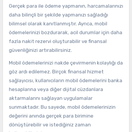
Gerçek para ile ödeme yapmanın, harcamalarınızı
daha bilinçli bir şekilde yapmanızı sağladığı
bilimsel olarak kanıtlanmıştır. Ayrıca, mobil
ödemelerinizi bozdurarak, acil durumlar için daha
fazla nakit rezervi oluşturabilir ve finansal
güvenliğinizi artırabilirsiniz.
Mobil ödemelerinizi nakde çevirmenin kolaylığı da
göz ardı edilemez. Birçok finansal hizmet
sağlayıcısı, kullanıcıların mobil ödemelerini banka
hesaplarına veya diğer dijital cüzdanlara
aktarmalarını sağlayan uygulamalar
sunmaktadır. Bu sayede, mobil ödemelerinizin
değerini anında gerçek para birimine
dönüştürebilir ve istediğiniz zaman