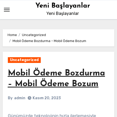
Skip
Yeni Başlayanlar
to
Yeni Başlayanlar
content
Home
Uncategorized
Mobil Ödeme Bozdurma – Mobil Ödeme Bozum
Uncategorized
Mobil Ödeme Bozdurma
– Mobil Ödeme Bozum
By
admin
Kasım 20, 2023
Günümüzde teknolojinin hızla ilerlemesiyle