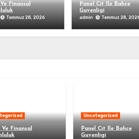
 Ve Finansal
Panel Cit İle Bahce
luluk
Guvenligi
admin
Temmuz 28, 2026
Temmuz 28, 202
tegorized
Uncategorized
 Ve Finansal
Panel Cit İle Bahce
luluk
Guvenligi