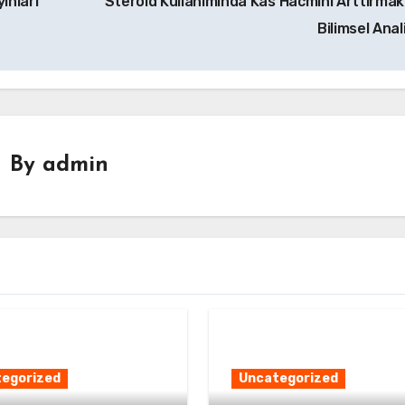
ınları
Steroid Kullanımında Kas Hacmini Arttırmak 
Bilimsel Anal
By
admin
egorized
Uncategorized