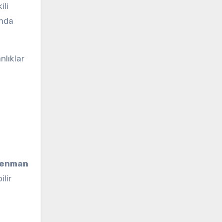
ili
ında
nlıklar
renman
lir