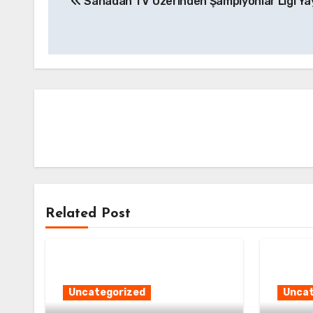
Sahadan TV Üzerinden Şampiyonlar Ligi Yay
gezinmesi
Related Post
Uncategorized
Uncat