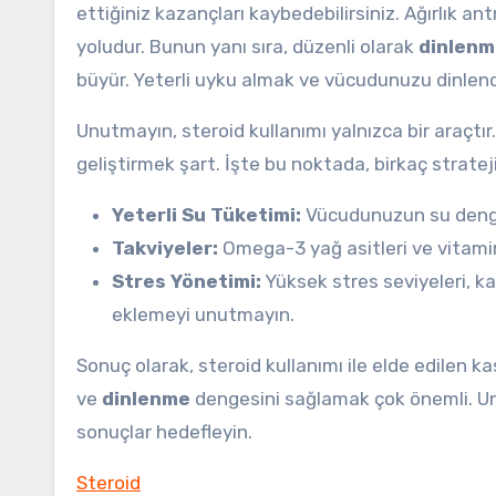
ettiğiniz kazançları kaybedebilirsiniz. Ağırlık a
yoludur. Bunun yanı sıra, düzenli olarak
dinlenm
büyür. Yeterli uyku almak ve vücudunuzu dinlend
Unutmayın, steroid kullanımı yalnızca bir araçtır. 
geliştirmek şart. İşte bu noktada, birkaç stratej
Yeterli Su Tüketimi:
Vücudunuzun su dengesi
Takviyeler:
Omega-3 yağ asitleri ve vitaminl
Stres Yönetimi:
Yüksek stres seviyeleri, kas
eklemeyi unutmayın.
Sonuç olarak, steroid kullanımı ile elde edilen ka
ve
dinlenme
dengesini sağlamak çok önemli. Unut
sonuçlar hedefleyin.
Steroid