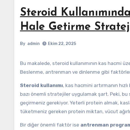
Steroid Kullanımında
Hale Getirme Strateji
By
admin
Ekim 22, 2025
Bu makalede, steroid kullanımının kas hacmi üzerindeki etkilerini kalıcı hale getirme yöntemleri ele alınacak.
Beslenme, antrenman ve dinlenme gibi faktörle
Steroid kullanımı
, kas hacmini artırmanın hızlı 
bazı önemli stratejiler uygulamak şart. Peki, bu 
geçirmeniz gerekiyor. Yeterli protein almak, kasl
tüketmeniz gereken protein miktarı, vücut ağırlığ
Bir diğer önemli faktör ise
antrenman progra