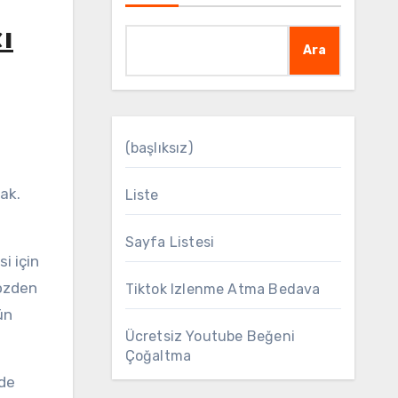
ı
Ara
(başlıksız)
Liste
Sayfa Listesi
si için
gözden
Tiktok Izlenme Atma Bedava
ün
Ücretsiz Youtube Beğeni
Çoğaltma
lde