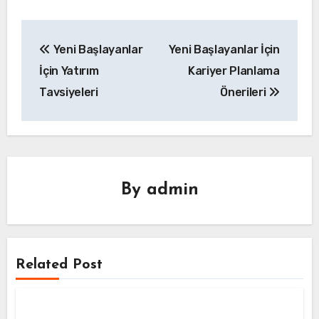
Yazı
Yeni Başlayanlar
Yeni Başlayanlar İçin
gezinmesi
İçin Yatırım
Kariyer Planlama
Tavsiyeleri
Önerileri
By
admin
Related Post