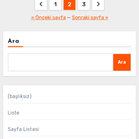
Yazı
1
2
3
sayfalaması
« Önceki sayfa
—
Sonraki sayfa »
Ara
Ara
(başlıksız)
Liste
Sayfa Listesi